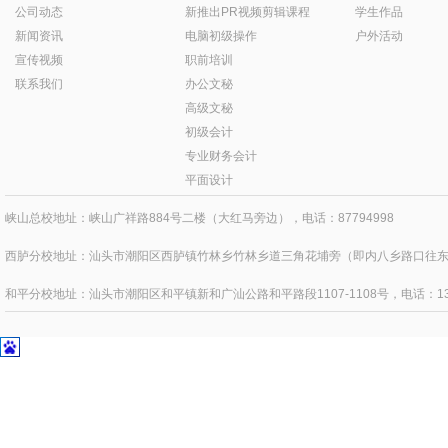
公司动态
新推出PR视频剪辑课程
学生作品
新闻资讯
电脑初级操作
户外活动
宣传视频
职前培训
联系我们
办公文秘
高级文秘
初级会计
专业财务会计
平面设计
峡山总校地址：峡山广祥路884号二楼（大红马旁边），电话：87794998
西胪分校地址：汕头市潮阳区西胪镇竹林乡竹林乡道三角花埔旁（即内八乡路口往东四百
和平分校地址：汕头市潮阳区和平镇新和广汕公路和平路段1107-1108号，电话：1371595