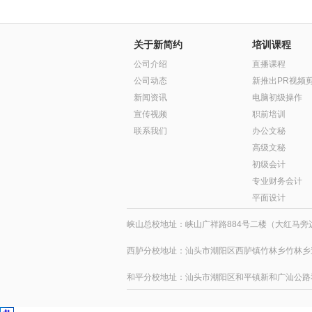
关于新简约
培训课程
公司介绍
直播课程
公司动态
新推出PR视频
新闻资讯
电脑初级操作
宣传视频
职前培训
联系我们
办公文秘
高级文秘
初级会计
专业财务会计
平面设计
峡山总校地址：峡山广祥路884号二楼（大红马旁边）
西胪分校地址：汕头市潮阳区西胪镇竹林乡竹林乡道
和平分校地址：汕头市潮阳区和平镇新和广汕公路和平路段11