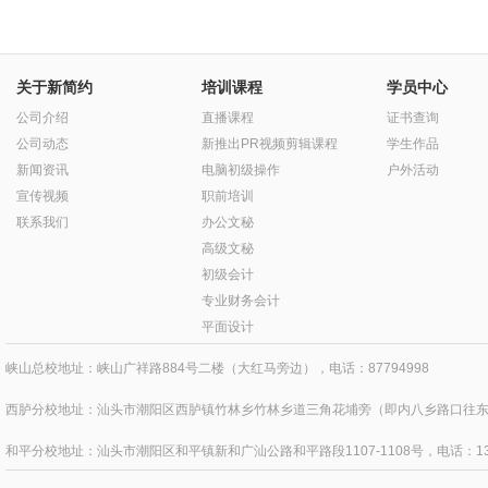
关于新简约
培训课程
学员中心
公司介绍
直播课程
证书查询
公司动态
新推出PR视频剪辑课程
学生作品
新闻资讯
电脑初级操作
户外活动
宣传视频
职前培训
联系我们
办公文秘
高级文秘
初级会计
专业财务会计
平面设计
峡山总校地址：峡山广祥路884号二楼（大红马旁边），电话：87794998
西胪分校地址：汕头市潮阳区西胪镇竹林乡竹林乡道三角花埔旁（即内八乡路口往东四百
和平分校地址：汕头市潮阳区和平镇新和广汕公路和平路段1107-1108号，电话：1371595