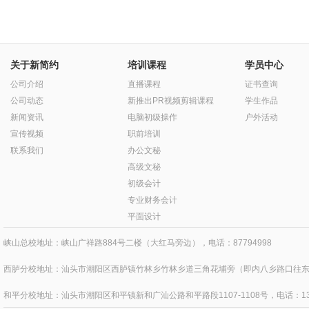
关于新简约
培训课程
学员中心
公司介绍
直播课程
证书查询
公司动态
新推出PR视频剪辑课程
学生作品
新闻资讯
电脑初级操作
户外活动
宣传视频
职前培训
联系我们
办公文秘
高级文秘
初级会计
专业财务会计
平面设计
峡山总校地址：峡山广祥路884号二楼（大红马旁边），电话：87794998
西胪分校地址：汕头市潮阳区西胪镇竹林乡竹林乡道三角花埔旁（即内八乡路口往东四百
和平分校地址：汕头市潮阳区和平镇新和广汕公路和平路段1107-1108号，电话：1371595