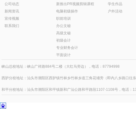
公司动态
新推出PR视频剪辑课程
学生作品
新闻资讯
电脑初级操作
户外活动
宣传视频
职前培训
联系我们
办公文秘
高级文秘
初级会计
专业财务会计
平面设计
峡山总校地址：峡山广祥路884号二楼（大红马旁边），电话：87794998
西胪分校地址：汕头市潮阳区西胪镇竹林乡竹林乡道三角花埔旁（即内八乡路口往东四百
和平分校地址：汕头市潮阳区和平镇新和广汕公路和平路段1107-1108号，电话：1371595