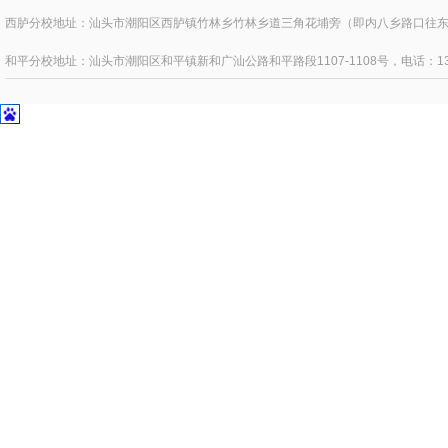
西胪分校地址：汕头市潮阳区西胪镇竹林乡竹林乡道三角花埔旁（即内八乡路口往东四百
和平分校地址：汕头市潮阳区和平镇新和广汕公路和平路段1107-1108号，电话：1371595