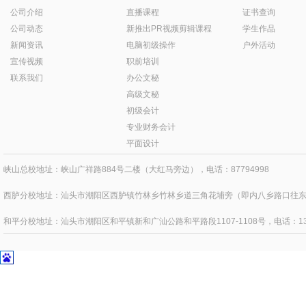
公司介绍
直播课程
证书查询
公司动态
新推出PR视频剪辑课程
学生作品
新闻资讯
电脑初级操作
户外活动
宣传视频
职前培训
联系我们
办公文秘
高级文秘
初级会计
专业财务会计
平面设计
峡山总校地址：峡山广祥路884号二楼（大红马旁边），电话：87794998
西胪分校地址：汕头市潮阳区西胪镇竹林乡竹林乡道三角花埔旁（即内八乡路口往东四百
和平分校地址：汕头市潮阳区和平镇新和广汕公路和平路段1107-1108号，电话：1371595